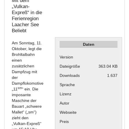
Mit dem
„Vulkan-
Expreß“ in die
Ferienregion
Laacher See
Beliebt
Am Sonntag, 11.
Daten
Oktober, legt die
Brohltalbahn
Version
einen
zusätzlichen
Dateigröße
363.04 KB
Dampfzug mit
Downloads
1.637
der
Dampflokomotive
Sprache
sm
„11
“ ein. Die
Lizenz
imposante
Maschine der
Autor
Bauart „schwere
Mallet“ („sm“)
Webseite
zieht den
Preis
„Vulkan-Expreß“