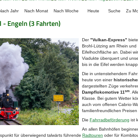
Nach Jahr
Nach Monat
Nach Woche
Heute
Suche
Zu Mo
 - Engeln (3 Fahrten)
Der
"Vulkan-Express"
biete
Brohl-Lützing am Rhein und
Eifelhochfläche an. Dabei w
Viadukte überquert und unse
bis in die Eifel werden kn
Die in untenstehendem Fahr
heute von einer
historische
dargestellten Züge verkehre
sm
Dampflokomotive 11
. Al
Klasse. Bei gutem Wetter kö
auch vom offenen Cabrio-Wa
familienfreundlichen Preisen 
Die
Fahrradbeförderung
ist 
An allen Bahnhöfen beginnen
punkt für überwiegend talwärts führende
Radtouren
oder für Kombitou