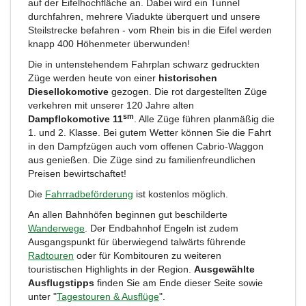
auf der Eifelhochfläche an. Dabei wird ein Tunnel
durchfahren, mehrere Viadukte überquert und unsere
Steilstrecke befahren - vom Rhein bis in die Eifel werden
knapp 400 Höhenmeter überwunden!
Die in untenstehendem Fahrplan schwarz gedruckten
Züge werden heute von einer
historischen
Diesellokomotive
gezogen. Die rot dargestellten Züge
verkehren mit unserer 120 Jahre alten
sm
Dampflokomotive 11
. Alle Züge führen planmäßig die
1. und 2. Klasse. Bei gutem Wetter können Sie die Fahrt
in den Dampfzügen auch vom offenen Cabrio-Waggon
aus genießen. Die Züge sind zu familienfreundlichen
Preisen bewirtschaftet!
Die
Fahrradbeförderung
ist kostenlos möglich.
An allen Bahnhöfen beginnen gut beschilderte
Wanderwege
. Der Endbahnhof Engeln ist zudem
Ausgangspunkt für überwiegend talwärts führende
Radtouren
oder für Kombitouren zu weiteren
touristischen Highlights in der Region.
Ausgewählte
Ausflugstipps
finden Sie am Ende dieser Seite sowie
unter "
Tagestouren & Ausflüge
".