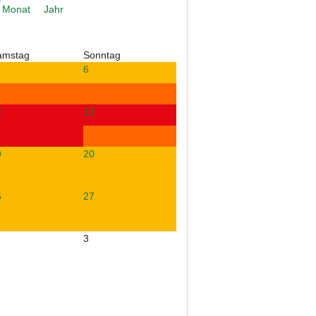
amstag
Sonntag
6
2
13
9
20
6
27
3