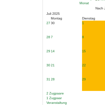
Nach 
Juli 2025
Montag
Dienstag
27
30
1
28
7
8
29
14
15
30
21
22
31
28
29
2 Zugpaare
1 Zugpaar
Veranstaltung