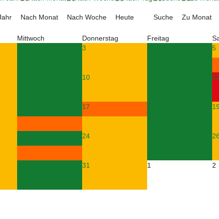
Jahr
Nach Monat
Nach Woche
Heute
Suche
Zu Monat
Mittwoch
Donnerstag
Freitag
S
2
3
4
5
9
10
11
1
16
17
18
1
23
24
25
2
30
31
1
2