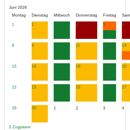
Juni 2026
Montag
Dienstag
Mittwoch
Donnerstag
Freitag
Sam
1
2
3
4
5
6
8
9
10
11
12
13
15
16
17
18
19
20
22
23
24
25
26
27
29
30
1
2
3
4
2 Zugpaare