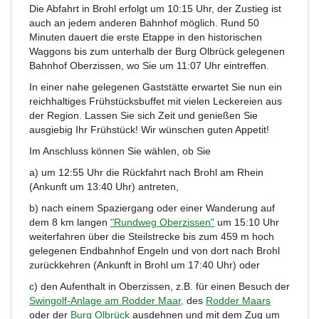
Die Abfahrt in Brohl erfolgt um 10:15 Uhr, der Zustieg ist
auch an jedem anderen Bahnhof möglich. Rund 50
Minuten dauert die erste Etappe in den historischen
Waggons bis zum unterhalb der Burg Olbrück gelegenen
Bahnhof Oberzissen, wo Sie um 11:07 Uhr eintreffen.
In einer nahe gelegenen Gaststätte erwartet Sie nun ein
reichhaltiges Frühstücksbuffet mit vielen Leckereien aus
der Region. Lassen Sie sich Zeit und genießen Sie
ausgiebig Ihr Frühstück! Wir wünschen guten Appetit!
Im Anschluss können Sie wählen, ob Sie
a) um 12:55 Uhr die Rückfahrt nach Brohl am Rhein
(Ankunft um 13:40 Uhr) antreten,
b) nach einem Spaziergang oder einer Wanderung auf
dem 8 km langen
"Rundweg Oberzissen"
um 15:10 Uhr
weiterfahren über die Steilstrecke bis zum 459 m hoch
gelegenen Endbahnhof Engeln und von dort nach Brohl
zurückkehren (Ankunft in Brohl um 17:40 Uhr) oder
c) den Aufenthalt in Oberzissen, z.B. für einen Besuch der
Swingolf-Anlage am Rodder Maar,
des
Rodder Maars
oder der
Burg Olbrück
ausdehnen und mit dem Zug um