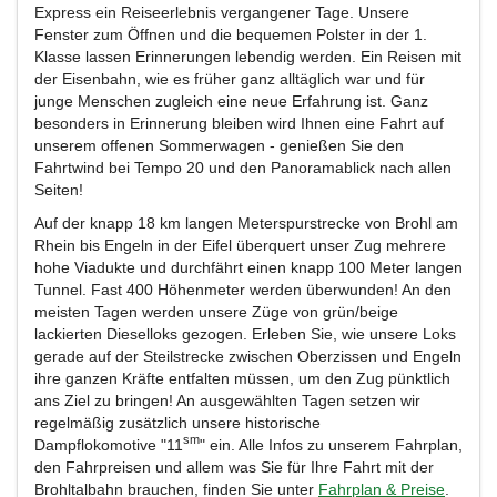
Express ein Reiseerlebnis vergangener Tage. Unsere
Fenster zum Öffnen und die bequemen Polster in der 1.
Klasse lassen Erinnerungen lebendig werden. Ein Reisen mit
der Eisenbahn, wie es früher ganz alltäglich war und für
junge Menschen zugleich eine neue Erfahrung ist. Ganz
besonders in Erinnerung bleiben wird Ihnen eine Fahrt auf
unserem offenen Sommerwagen - genießen Sie den
Fahrtwind bei Tempo 20 und den Panoramablick nach allen
Seiten!
Auf der knapp 18 km langen Meterspurstrecke von Brohl am
Rhein bis Engeln in der Eifel überquert unser Zug mehrere
hohe Viadukte und durchfährt einen knapp 100 Meter langen
Tunnel. Fast 400 Höhenmeter werden überwunden! An den
meisten Tagen werden unsere Züge von grün/beige
lackierten Dieselloks gezogen. Erleben Sie, wie unsere Loks
gerade auf der Steilstrecke zwischen Oberzissen und Engeln
ihre ganzen Kräfte entfalten müssen, um den Zug pünktlich
ans Ziel zu bringen! An ausgewählten Tagen setzen wir
regelmäßig zusätzlich unsere historische
sm
Dampflokomotive
"11
"
ein. Alle Infos zu unserem Fahrplan,
den Fahrpreisen und allem was Sie für Ihre Fahrt mit der
Brohltalbahn brauchen, finden Sie unter
Fahrplan & Preise
.