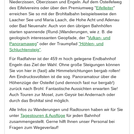
Niederzissen, Oberzissen und Engeln. Auf dem Osteifelweg
des Eifelvereins oder über den Premiumweg
"
Eifelleiter
"
erreichen Sie so mit der Brohltalbahn beispielsweise den
Laacher See und Maria Laach, die Hohe Acht und Adenau
oder Bad Neuenahr. Auch von den übrigen Bahnhöfen
starten spannende (Rund-)Wanderungen, wie z. B. die
geologisch interessanten Geopfade, der "
Vulkan- und
Panoramaweg
" oder der Traumpfad
"Höhlen- und
Schluchtensteig"
.
Für Radfahrer ist der 459 m hoch gelegene Endbahnhof
Engeln das Ziel der Wahl. Ohne große Steigungen können
Sie von hier in (fast) alle Himmelsrichtungen bergab rollen!
Am Eindrucksvollsten ist die sog. Panoramatour über die
Höhenzüge der Osteifel (und dennoch fast nur bergab!)
zurück nach Brohl. Fantastische Aussichten erwarten Sie!
Auch Touren zur Mosel, zum Geysir bei Andernach oder
durch das Brohltal sind möglich.
Alle Infos zu Wanderungen und Radtouren haben wir für Sie
unter
Tagestouren & Ausflüge
für jeden Bahnhof
zusammengestellt. Gerne hilft Ihnen unser Personal bei
Fragen zum Wegeverlauf!