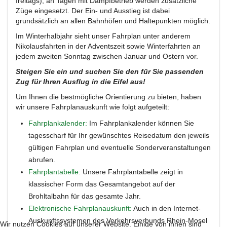
freitags), an Tagen mit Dampfbetrieb werden zusätzliche
Züge eingesetzt. Der Ein- und Ausstieg ist dabei
grundsätzlich an allen Bahnhöfen und Haltepunkten möglich.
Im Winterhalbjahr sieht unser Fahrplan unter anderem
Nikolausfahrten in der Adventszeit sowie Winterfahrten an
jedem zweiten Sonntag zwischen Januar und Ostern vor.
Steigen Sie ein und suchen Sie den für Sie passenden
Zug für Ihren Ausflug in die Eifel aus!
Um Ihnen die bestmögliche Orientierung zu bieten, haben
wir unsere Fahrplanauskunft wie folgt aufgeteilt:
Fahrplankalender:
Im Fahrplankalender können Sie
tagesscharf für Ihr gewünschtes Reisedatum den jeweils
gültigen Fahrplan und eventuelle Sonderveranstaltungen
abrufen.
Fahrplantabelle:
Unsere Fahrplantabelle zeigt in
klassischer Form das Gesamtangebot auf der
Brohltalbahn für das gesamte Jahr.
Elektronische Fahrplanauskunft:
Auch in den Internet-
Auskunftssystemen des Verkehrsverbunds Rhein-Mosel
Wir nutzen Cookies auf unserer Website. Einige von ihnen sind