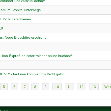
Lokführer und Auszubildende!
eam im Brohltal unterwegs
019/2020 erschienen
19
Bus: Neue Broschüre erschienen
ulkan-Expreß ab sofort wieder online buchbar!
n
 VRS-Tarif nun komplett bis Brohl gültig!
5
6
7
8
9
10
11
12
13
Wei