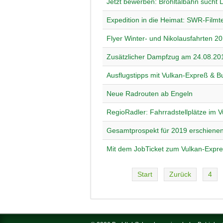
Jetzt bewerben: Brohltalbahn sucht 
Expedition in die Heimat: SWR-Filmt
Flyer Winter- und Nikolausfahrten 2
Zusätzlicher Dampfzug am 24.08.20
Ausflugstipps mit Vulkan-Expreß & 
Neue Radrouten ab Engeln
RegioRadler: Fahrradstellplätze im V
Gesamtprospekt für 2019 erschiene
Mit dem JobTicket zum Vulkan-Expreß:
Start
Zurück
4