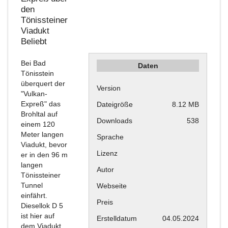
den
Tönissteiner
Viadukt
Beliebt
Bei Bad
Daten
Tönisstein
überquert der
Version
"Vulkan-
Expreß" das
Dateigröße
8.12 MB
Brohltal auf
Downloads
538
einem 120
Meter langen
Sprache
Viadukt, bevor
Lizenz
er in den 96 m
langen
Autor
Tönissteiner
Tunnel
Webseite
einfährt.
Preis
Diesellok D 5
ist hier auf
Erstelldatum
04.05.2024
dem Viadukt