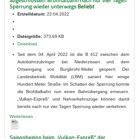
abgeschlossen: Brohltalbahn nach nur vier Tagen
Sperrung wieder unterwegs
Beliebt
Erstelldatum:
22.04.2022
Dateigröße:
373.69 KB
Download
Seit dem 04. April 2022 ist die B 412 zwischen dem
Autobahnzubringer bei Niederzissen und dem
Ortseingang von Burgbrohl-Weiler gesperrt. Der
Landesbetrieb Mobilität (LBM) saniert hier einige
Hundert Meter Straße. Im Schatten der Sperrung konnte
die Brohltalbahn nun einen Bahnübergang erneuern.
„Vulkan-Expreß“ und Nahverkehrszüge können damit
bereits nach nur vier Tagen Sperrung wieder verkehren.
Weiterlesen...
Saisonbeginn beim „Vulkan-Expreß“ der