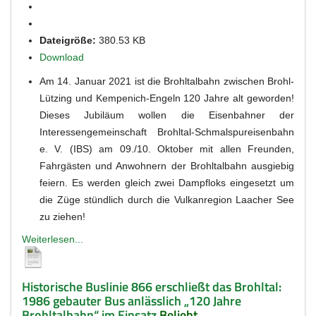
Dateigröße:
380.53 KB
Download
Am 14. Januar 2021 ist die Brohltalbahn zwischen Brohl-
Lützing und Kempenich-Engeln 120 Jahre alt geworden!
Dieses Jubiläum wollen die Eisenbahner der
Interessengemeinschaft Brohltal-Schmalspureisenbahn
e. V. (IBS) am 09./10. Oktober mit allen Freunden,
Fahrgästen und Anwohnern der Brohltalbahn ausgiebig
feiern. Es werden gleich zwei Dampfloks eingesetzt um
die Züge stündlich durch die Vulkanregion Laacher See
zu ziehen!
Weiterlesen...
Historische Buslinie 866 erschließt das Brohltal:
1986 gebauter Bus anlässlich „120 Jahre
Brohltalbahn“ im Einsatz
Beliebt