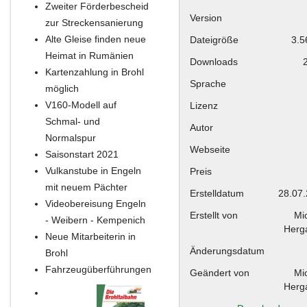
Zweiter Förderbescheid
Version
zur Streckensanierung
Alte Gleise finden neue
Dateigröße
3.5
Heimat in Rumänien
Downloads
Kartenzahlung in Brohl
Sprache
möglich
V160-Modell auf
Lizenz
Schmal- und
Autor
Normalspur
Webseite
Saisonstart 2021
Vulkanstube in Engeln
Preis
mit neuem Pächter
Erstelldatum
28.07
Videobereisung Engeln
Erstellt von
Mi
- Weibern - Kempenich
Herg
Neue Mitarbeiterin in
Änderungsdatum
Brohl
Fahrzeugüberführungen
Geändert von
Mi
Herg