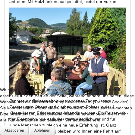
antreten!
Mit Holzbänken ausgestattet, bietet der Vulkan-
Wir nutzen Cookies auf unserer Website. Einige von ihnen sind
essenziell für den Betrieb der Seite, während andere uns helfen, diese
Express ein Reiseerlebnis vergangener Tage. Unsere
Website und die Nutzererfahrung zu verbessern (Tracking Cookies).
Fenster zum Öffnen und die bequemen Polster in der 1.
Sie können selbst entscheiden, ob Sie die Cookies zulassen möchten.
Klasse lassen Erinnerungen lebendig werden. Ein Reisen mit
Bitte beachten Sie, dass bei einer Ablehnung womöglich nicht mehr
der Eisenbahn, wie es früher ganz alltäglich war und für
alle Funktionalitäten der Seite zur Verfügung stehen.
junge Menschen zugleich eine neue Erfahrung ist. Ganz
Akzeptieren
Ablehnen
besonders in Erinnerung bleiben wird Ihnen eine Fahrt auf