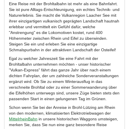
Eine Reise mit der Brohltalbahn ist mehr als eine Bahnfahrt.
Sie ist pure Alltags-Entschleunigung, ein echtes Technik- und
Naturerlebnis. Sie macht die Vulkanregion Laacher See mit
ihrer einzigartigen vulkanisch geprägten Landschaft hautnah
erlebbar und vermittelt ein Gefühl dafür, welche
"Anstrengung" es die Lokomotiven kostet, rund 400
Höhenmeter zwischen Rhein und Eifel zu überwinden.
Steigen Sie ein und erleben Sie eine einzigartige
Schmalspurbahn in der attraktiven Landschaft der Osteifel!
Egal zu welcher Jahreszeit Sie eine Fahrt mit der
Brohltalbahn unternehmen möchten - unser historischer
"Vulkan-Express" fährt das ganze Jahr über nach einem
dichten Fahrplan, der um zahlreiche Sonderveranstaltungen
ergänzt wird. Ob Sie zu einem Winterausflug in das
verschneite Brohltal oder zu einer Sommerwanderung über
die Eifelhöhen unterwegs sind, unsere Züge bieten stets den
passenden Start in einen gelungenen Tag im Grünen.
Schon wenn Sie bei der Anreise in Brohl-Lützing am Rhein
von den modernen, klimatisierten Elektrotriebwagen der
MittelrheinBahn
in unsere historischen Waggons umsteigen,
merken Sie, dass Sie nun eine ganz besondere Reise