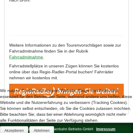
Weitere Informationen zu den Tourenvorschlägen sowie zur
Fahrradmitnahme finden Sie in der Rubrik
Fahrradmitnahme
.
Fahrradstellplätze in unseren Zügen können Sie kostenlos
online über das Regio-Radler-Portal buchen! Fahrräder
nehmen wir kostenlos mit.
Wir nutzen Cookies auf unserer Website. Einige von ihnen sind
essenziell für den Betrieb der Seite, während andere uns helfen, diese
Website und die Nutzererfahrung zu verbessern (Tracking Cookies).
Sie können selbst entscheiden, ob Sie die Cookies zulassen möchten.
Bitte beachten Sie, dass bei einer Ablehnung womöglich nicht mehr
alle Funktionalitäten der Seite zur Verfügung stehen.
© 2026 Brohltal-Schmalspureisenbahn Betriebs-GmbH
Impressum
Akzeptieren
Ablehnen