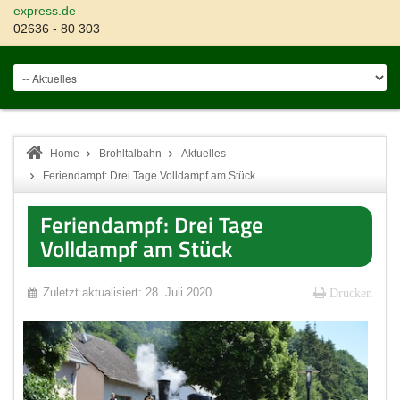
express.de
02636 - 80 303
Home
Brohltalbahn
Aktuelles
Feriendampf: Drei Tage Volldampf am Stück
Feriendampf: Drei Tage
Volldampf am Stück
Zuletzt aktualisiert: 28. Juli 2020
Drucken