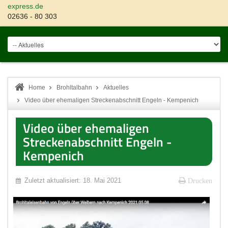
express.de
02636 - 80 303
Home
Brohltalbahn
Aktuelles
Video über ehemaligen Streckenabschnitt Engeln - Kempenich
Video über ehemaligen
Streckenabschnitt Engeln -
Kempenich
Zuletzt aktualisiert: 18. Mai 2021
Drucken