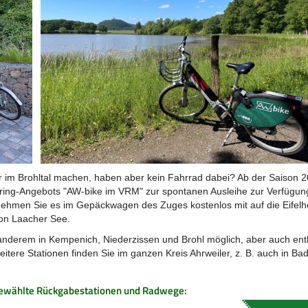
r im Brohltal machen, haben aber kein Fahrrad dabei? Ab der Saison
haring-Angebots "AW-bike im VRM" zur spontanen Ausleihe zur Verfügung
nehmen Sie es im Gepäckwagen des Zuges kostenlos mit auf die Eifel
ion Laacher See.
 anderem in Kempenich, Niederzissen und Brohl möglich, aber auch en
itere Stationen finden Sie im ganzen Kreis Ahrweiler, z. B. auch in Ba
sgewählte Rückgabestationen und Radwege: