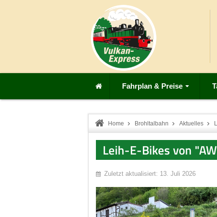
Fahrplan & Preise
T
Home
Brohltalbahn
Aktuelles
L
Leih-E-Bikes von "AW
Zuletzt aktualisiert: 13. Juli 2026