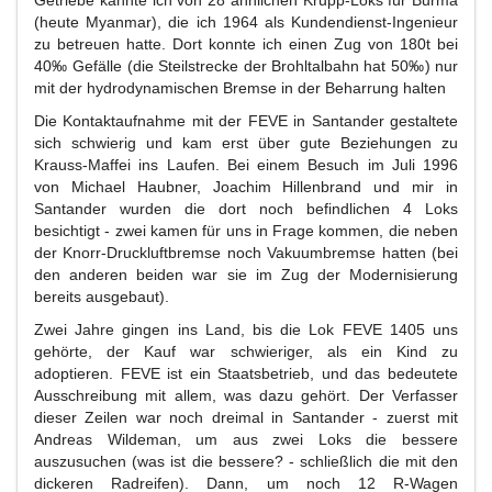
Getriebe kannte ich von 28 ähnlichen Krupp-Loks für Burma
(heute Myanmar), die ich 1964 als Kundendienst-Ingenieur
zu betreuen hatte. Dort konnte ich einen Zug von 180t bei
40‰ Gefälle (die Steilstrecke der Brohltalbahn hat 50‰) nur
mit der hydrodynamischen Bremse in der Beharrung halten
Die Kontaktaufnahme mit der FEVE in Santander gestaltete
sich schwierig und kam erst über gute Beziehungen zu
Krauss-Maffei ins Laufen. Bei einem Besuch im Juli 1996
von Michael Haubner, Joachim Hillenbrand und mir in
Santander wurden die dort noch befindlichen 4 Loks
besichtigt - zwei kamen für uns in Frage kommen, die neben
der Knorr-Druckluftbremse noch Vakuumbremse hatten (bei
den anderen beiden war sie im Zug der Modernisierung
bereits ausgebaut).
Zwei Jahre gingen ins Land, bis die Lok FEVE 1405 uns
gehörte, der Kauf war schwieriger, als ein Kind zu
adoptieren. FEVE ist ein Staatsbetrieb, und das bedeutete
Ausschreibung mit allem, was dazu gehört. Der Verfasser
dieser Zeilen war noch dreimal in Santander - zuerst mit
Andreas Wildeman, um aus zwei Loks die bessere
auszusuchen (was ist die bessere? - schließlich die mit den
dickeren Radreifen). Dann, um noch 12 R-Wagen