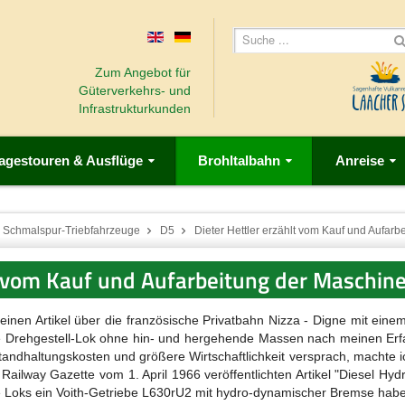
Zum Angebot für
Güterverkehrs- und
Infrastrukturkunden
agestouren & Ausflüge
Brohltalbahn
Anreise
Schmalspur-Triebfahrzeuge
D5
Dieter Hettler erzählt vom Kauf und Aufar
lt vom Kauf und Aufarbeitung der Maschin
en Artikel über die französische Privatbahn Nizza - Digne mit einem 
e Drehgestell-Lok ohne hin- und hergehende Massen nach meinen Erf
andhaltungskosten und größere Wirtschaftlichkeit versprach, machte i
ilway Gazette vom 1. April 1966 veröffentlichten Artikel "Diesel Hyd
die Loks ein Voith-Getriebe L630rU2 mit hydro-dynamischer Bremse haben