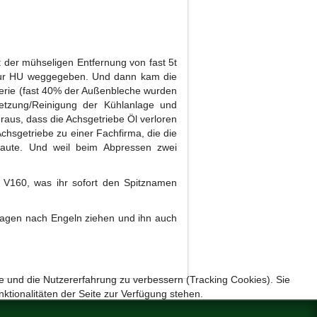
t der mühseligen Entfernung von fast 5t
 zur HU weggegeben. Und dann kam die
erie (fast 40% der Außenbleche wurden
dsetzung/Reinigung der Kühlanlage und
eraus, dass die Achsgetriebe Öl verloren
Achsgetriebe zu einer Fachfirma, die die
baute. Und weil beim Abpressen zwei
r V160, was ihr sofort den Spitznamen
 Wagen nach Engeln ziehen und ihn auch
te und die Nutzererfahrung zu verbessern (Tracking Cookies). Sie
ktionalitäten der Seite zur Verfügung stehen.