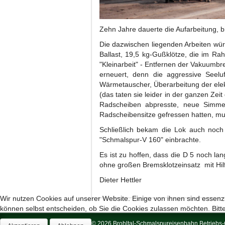
Zehn Jahre dauerte die Aufarbeitung, 
Die dazwischen liegenden Arbeiten würd
Ballast, 19,5 kg-Gußklötze, die im 
"Kleinarbeit" - Entfernen der Vakuum
erneuert, denn die aggressive Seeluf
Wärmetauscher, Überarbeitung der elektr
(das taten sie leider in der ganzen Zei
Radscheiben abpresste, neue Simmer
Radscheibensitze gefressen hatten, mu
Schließlich bekam die Lok auch noch 
"Schmalspur-V 160" einbrachte.
Es ist zu hoffen, dass die D 5 noch l
ohne großen Bremsklotzeinsatz mit Hil
Dieter Hettler
Wir nutzen Cookies auf unserer Website. Einige von ihnen sind essenzi
können selbst entscheiden, ob Sie die Cookies zulassen möchten. Bitte
© 2026 Brohltal-Schmalspureisenbahn Betrieb