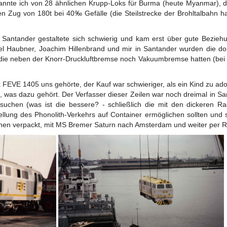
kannte ich von 28 ähnlichen Krupp-Loks für Burma (heute Myanmar), d
nen Zug von 180t bei 40‰ Gefälle (die Steilstrecke der Brohltalbahn
Santander gestaltete sich schwierig und kam erst über gute Beziehu
 Haubner, Joachim Hillenbrand und mir in Santander wurden die dort
die neben der Knorr-Druckluftbremse noch Vakuumbremse hatten (bei 
 FEVE 1405 uns gehörte, der Kauf war schwieriger, als ein Kind zu ado
, was dazu gehört. Der Verfasser dieser Zeilen war noch dreimal in Sa
uchen (was ist die bessere? - schließlich die mit den dickeren 
ellung des Phonolith-Verkehrs auf Container ermöglichen sollten und 
hen verpackt, mit MS Bremer Saturn nach Amsterdam und weiter per R