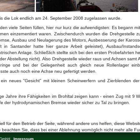
bis die Lok endlich am 24. September 2008 zugelassen wurde.
en viele Seiten füllen, hier nur kurz die aufwendigsten: Es begann mi
Rahmen einzementiert waren. Zwischendurch wurden die Drehgestelle
bremse, Ausbau und Neulagerung des Motors, Ausbesserung der Kaross
t in Santander hatte hier ganze Arbeit geleistet), Ausbau/Instan
ischen Anlage. Schließlich stellte sich bei den ersten Probefahrten h
t der Abstellung nicht). Also Drehgestelle wieder raus und Achsen samt 
inge und bei der Gelegenheit auch gleich neue Rollenlager ein
sste auch noch eine Achse neu gefertigt werden.
ein neues "Gesicht" mit kleinen Scheinwerfern und Zierblenden de
ange Jahre ihre Fähigkeiten im Brohltal zeigen kann - einen Zug mit 9
fe der hydrodynamischen Bremse wieder sicher zu Tal zu bringen.
ell für den Betrieb der Seite, während andere uns helfen, diese Websi
 beachten Sie, dass bei einer Ablehnung womöglich nicht mehr alle Fun
s-GmbH
Impressum