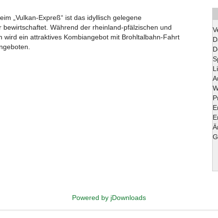
m „Vulkan-Expreß“ ist das idyllisch gelegene
bewirtschaftet. Während der rheinland-pfälzischen und
V
 wird ein attraktives Kombiangebot mit Brohltalbahn-Fahrt
D
angeboten.
D
S
L
A
W
P
E
E
Ä
G
Powered by jDownloads