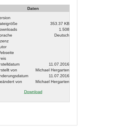
Daten
ersion
ateigröße
353.37 KB
ownloads
1.508
prache
Deutsch
izenz
utor
ebseite
reis
rstelldatum
11.07.2016
rstellt von
Michael Hergarten
nderungsdatum
11.07.2016
eändert von
Michael Hergarten
Download