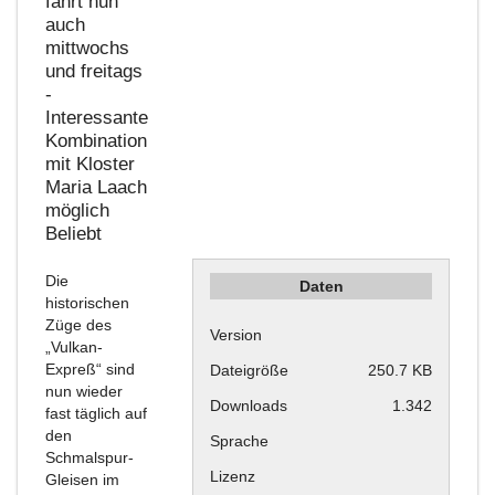
fährt nun
auch
mittwochs
und freitags
-
Interessante
Kombination
mit Kloster
Maria Laach
möglich
Beliebt
Die
Daten
historischen
Züge des
Version
„Vulkan-
Expreß“ sind
Dateigröße
250.7 KB
nun wieder
Downloads
1.342
fast täglich auf
den
Sprache
Schmalspur-
Lizenz
Gleisen im