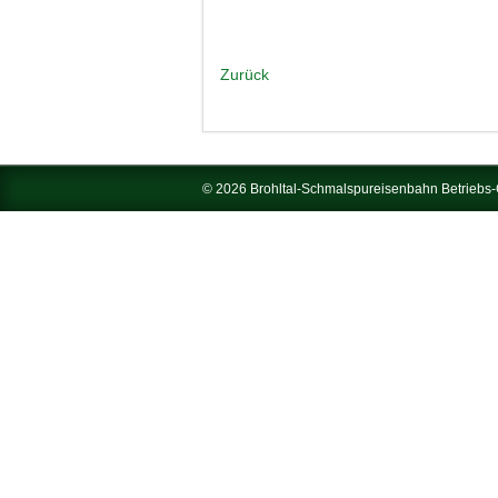
Zurück
© 2026 Brohltal-Schmalspureisenbahn Betrieb