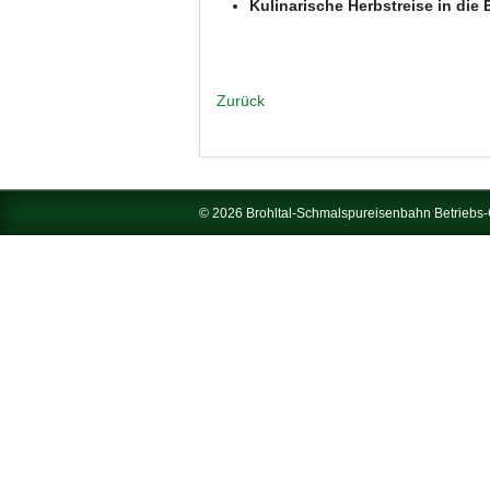
Kulinarische Herbstreise in di
Zurück
© 2026 Brohltal-Schmalspureisenbahn Betrieb