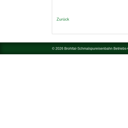
Zurück
© 2026 Brohltal-Schmalspureisenbahn Betrieb