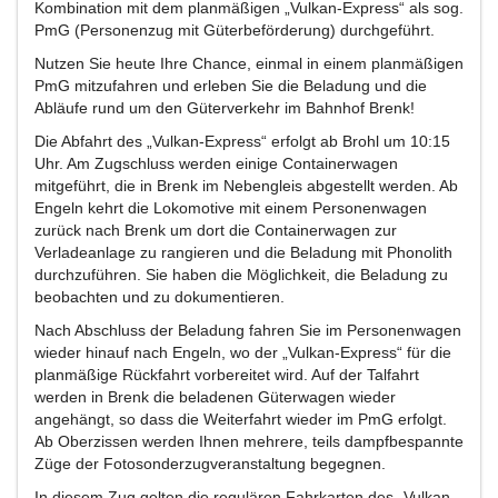
Kombination mit dem planmäßigen „Vulkan-Express“ als sog.
PmG (Personenzug mit Güterbeförderung) durchgeführt.
Nutzen Sie heute Ihre Chance, einmal in einem planmäßigen
PmG mitzufahren und erleben Sie die Beladung und die
Abläufe rund um den Güterverkehr im Bahnhof Brenk!
Die Abfahrt des „Vulkan-Express“ erfolgt ab Brohl um 10:15
Uhr. Am Zugschluss werden einige Containerwagen
mitgeführt, die in Brenk im Nebengleis abgestellt werden. Ab
Engeln kehrt die Lokomotive mit einem Personenwagen
zurück nach Brenk um dort die Containerwagen zur
Verladeanlage zu rangieren und die Beladung mit Phonolith
durchzuführen. Sie haben die Möglichkeit, die Beladung zu
beobachten und zu dokumentieren.
Nach Abschluss der Beladung fahren Sie im Personenwagen
wieder hinauf nach Engeln, wo der „Vulkan-Express“ für die
planmäßige Rückfahrt vorbereitet wird. Auf der Talfahrt
werden in Brenk die beladenen Güterwagen wieder
angehängt, so dass die Weiterfahrt wieder im PmG erfolgt.
Ab Oberzissen werden Ihnen mehrere, teils dampfbespannte
Züge der Fotosonderzugveranstaltung begegnen.
In diesem Zug gelten die regulären Fahrkarten des „Vulkan-