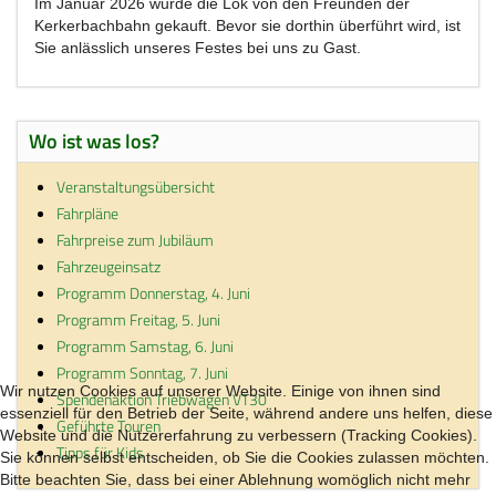
Im Januar 2026 wurde die Lok von den Freunden der
Kerkerbachbahn gekauft. Bevor sie dorthin überführt wird, ist
Sie anlässlich unseres Festes bei uns zu Gast.
Wo ist was los?
Veranstaltungsübersicht
Fahrpläne
Fahrpreise zum Jubiläum
Fahrzeugeinsatz
Programm Donnerstag, 4. Juni
Programm Freitag, 5. Juni
Programm Samstag, 6. Juni
Programm Sonntag, 7. Juni
Wir nutzen Cookies auf unserer Website. Einige von ihnen sind
Spendenaktion Triebwagen VT30
essenziell für den Betrieb der Seite, während andere uns helfen, diese
Geführte Touren
Website und die Nutzererfahrung zu verbessern (Tracking Cookies).
Tipps für Kids
Sie können selbst entscheiden, ob Sie die Cookies zulassen möchten.
Bitte beachten Sie, dass bei einer Ablehnung womöglich nicht mehr