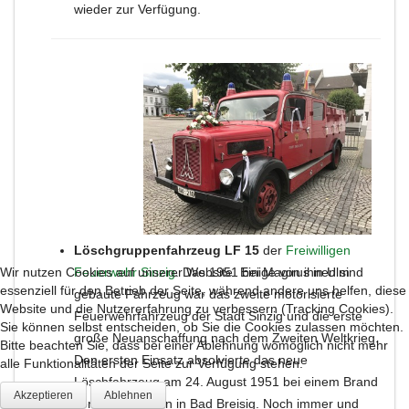
wieder zur Verfügung.
Löschgruppenfahrzeug LF 15
der
Freiwilligen
Feuerwehr Sinzig
. Das 1951 bei Magirus in Ulm
Wir nutzen Cookies auf unserer Website. Einige von ihnen sind
essenziell für den Betrieb der Seite, während andere uns helfen, diese
gebaute Fahrzeug war das zweite motorisierte
Website und die Nutzererfahrung zu verbessern (Tracking Cookies).
Feuerwehrfahrzeug der Stadt Sinzig und die erste
Sie können selbst entscheiden, ob Sie die Cookies zulassen möchten.
große Neuanschaffung nach dem Zweiten Weltkrieg.
Bitte beachten Sie, dass bei einer Ablehnung womöglich nicht mehr
Den ersten Einsatz absolvierte das neue
alle Funktionalitäten der Seite zur Verfügung stehen.
Löschfahrzeug am 24. August 1951 bei einem Brand
Akzeptieren
Ablehnen
von Strohdiemen in Bad Breisig. Noch immer und