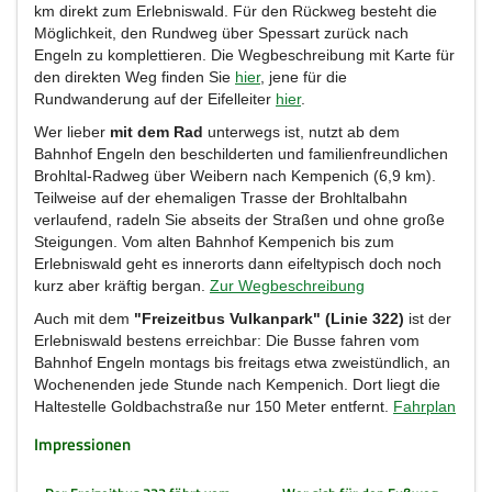
km direkt zum Erlebniswald. Für den Rückweg besteht die
Möglichkeit, den Rundweg über Spessart zurück nach
Engeln zu komplettieren. Die Wegbeschreibung mit Karte für
den direkten Weg finden Sie
hier
, jene für die
Rundwanderung auf der Eifelleiter
hier
.
Wer lieber
mit dem Rad
unterwegs ist, nutzt ab dem
Bahnhof Engeln den beschilderten und familienfreundlichen
Brohltal-Radweg über Weibern nach Kempenich (6,9 km).
Teilweise auf der ehemaligen Trasse der Brohltalbahn
verlaufend, radeln Sie abseits der Straßen und ohne große
Steigungen. Vom alten Bahnhof Kempenich bis zum
Erlebniswald geht es innerorts dann eifeltypisch doch noch
kurz aber kräftig bergan.
Zur Wegbeschreibung
Auch mit dem
"Freizeitbus Vulkanpark" (Linie 322)
ist der
Erlebniswald bestens erreichbar: Die Busse fahren vom
Bahnhof Engeln montags bis freitags etwa zweistündlich, an
Wochenenden jede Stunde nach Kempenich. Dort liegt die
Haltestelle Goldbachstraße nur 150 Meter entfernt.
Fahrplan
Impressionen