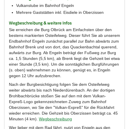
Vulkanstube im Bahnhof Engeln
Mehrere Gaststätten inkl. Eisdiele in Oberzissen
Wegbeschreibung & weitere Infos
Sie erreichen die Burg Olbrück am Einfachsten über den
bestens markierten Osteifelweg. Dieser führt Sie ab unserem
Endbahnhof Engeln zunächst parallel zur Bahn abwärts zum
Bahnhof Brenk und von dort, das Quackenbachtal querend,
aufwärts zur Burg. Ab Engeln beträgt der Fußweg zur Burg
ca. 1,5 Stunden (5,5 km), ab Brenk liegt die Gehzeit bei etwa
einer Stunde (3,5 km). Um die sonntäglichen Burgführungen
(s. oben) wahrnehmen zu können, genügt es, in Engeln
gegen 12 Uhr aufzubrechen.
Nach der Burgbesichtigung folgen Sie dem Osteifelweg
weiter abwärts bis nach Niederdürenbach. An der dortigen
Brohlbachbrücke stoßen Sie auf den mit dem Vulkan-
Expreß-Logo gekennzeichneten Zuweg zum Bahnhof
Oberzissen, wo Sie den "Vulkan-Expreß" für die Rückfahrt
wieder erreichen. Die Gehzeit bis Oberzissen beträgt ca. 45
Minuten (4 km).
Wegbeschreibung
Wer lieber mit dem Rad fährt, nutzt von Engeln aus den