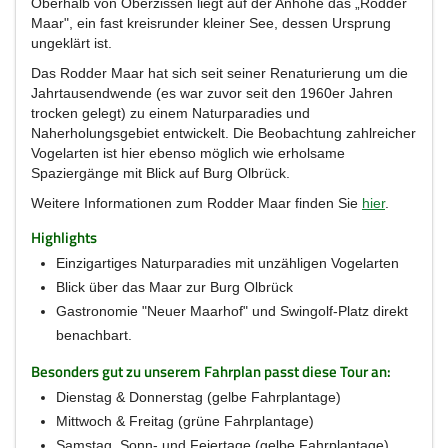
Oberhalb von Oberzissen liegt auf der Anhöhe das „Rodder
Maar", ein fast kreisrunder kleiner See, dessen Ursprung
ungeklärt ist.
Das Rodder Maar hat sich seit seiner Renaturierung um die
Jahrtausendwende (es war zuvor seit den 1960er Jahren
trocken gelegt) zu einem Naturparadies und
Naherholungsgebiet entwickelt. Die Beobachtung zahlreicher
Vogelarten ist hier ebenso möglich wie erholsame
Spaziergänge mit Blick auf Burg Olbrück.
Weitere Informationen zum Rodder Maar finden Sie
hier
.
Highlights
Einzigartiges Naturparadies mit unzähligen Vogelarten
Blick über das Maar zur Burg Olbrück
Gastronomie "Neuer Maarhof" und Swingolf-Platz direkt
benachbart.
Besonders gut zu unserem Fahrplan passt diese Tour an:
Dienstag & Donnerstag (gelbe Fahrplantage)
Mittwoch & Freitag (grüne Fahrplantage)
Samstag, Sonn- und Feiertage (gelbe Fahrplantage)