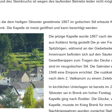
nd des Steinbruchs ist wegen des laufenden Betriebs leider nicht mög
 die dem heiligen Silvester gewidmete 1867 im gotischen Stil erbaute Kap
k. Die Kapelle ist meist geöffnet und kann besichtigt werden.
Die jetzige Kapelle wurde 1867 nach 
aus Koblenz fertig gestellt Die je vier
Spitzbögen, während an der Giebelseite
Innenraum befinden sich auf den Säulen 
Gewölberippen zum Tragen der Decke au
sind im neugotischen Stil. Die Sakrist
1948 eine Empore errichtet. Die rusti
nach dem 2. Vatikanum zu einem Zelebr
In kirchlichen Unterlagen ist bereits i
Silvester sei in Brenk ein hoher Festta
Kapelle ging nach Rodder. Die Glocke, 
Kapelle, musste im Krieg Brenk für imme
Nachkriegsjahren wurden zunächst Stah