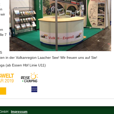
t
on
 wir
n
en
lle 7
MS
en in der Vulkanregion Laacher See! Wir freuen uns auf Sie!
ga (ab Essen Hbf Linie U11)
s-GmbH
Impressum