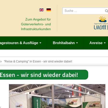
Zum Angebot für
Güterverkehrs- und
Infrastrukturkunden
agestouren & Ausflüge
Brohltalbahn
Anreise
"Reise & Camping" in Essen - wir sind wieder dabei!
Essen - wir sind wieder dabei!
e