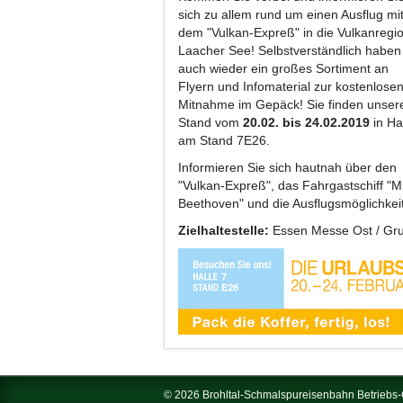
sich zu allem rund um einen Ausflug mi
dem "Vulkan-Expreß" in die Vulkanregi
Laacher See! Selbstverständlich haben
auch wieder ein großes Sortiment an
Flyern und Infomaterial zur kostenlose
Mitnahme im Gepäck! Sie finden unser
Stand vom
20.02. bis 24.02.2019
in Ha
am Stand 7E26.
Informieren Sie sich hautnah über den
"Vulkan-Expreß", das Fahrgastschiff "
Beethoven" und die Ausflugsmöglichkeit
Zielhaltestelle:
Essen Messe Ost / Gru
© 2026 Brohltal-Schmalspureisenbahn Betrieb