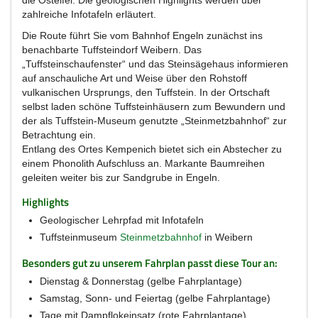
die Osteifel. Die geologischen Highlights werden über
zahlreiche Infotafeln erläutert.
Die Route führt Sie vom Bahnhof Engeln zunächst ins
benachbarte Tuffsteindorf Weibern. Das
„Tuffsteinschaufenster“ und das Steinsägehaus informieren
auf anschauliche Art und Weise über den Rohstoff
vulkanischen Ursprungs, den Tuffstein. In der Ortschaft
selbst laden schöne Tuffsteinhäusern zum Bewundern und
der als Tuffstein-Museum genutzte „Steinmetzbahnhof“ zur
Betrachtung ein.
Entlang des Ortes Kempenich bietet sich ein Abstecher zu
einem Phonolith Aufschluss an. Markante Baumreihen
geleiten weiter bis zur Sandgrube in Engeln.
Highlights
Geologischer Lehrpfad mit Infotafeln
Tuffsteinmuseum
Steinmetzbahnhof
in Weibern
Besonders gut zu unserem Fahrplan passt diese Tour an:
Dienstag & Donnerstag (gelbe Fahrplantage)
Samstag, Sonn- und Feiertag (gelbe Fahrplantage)
Tage mit Dampflokeinsatz (rote Fahrplantage)