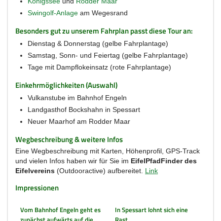
Königssee
und
Rodder Maar
Swingolf-Anlage
am Wegesrand
Besonders gut zu unserem Fahrplan passt diese Tour an:
Dienstag & Donnerstag (gelbe Fahrplantage)
Samstag, Sonn- und Feiertag (gelbe Fahrplantage)
Tage mit Dampflokeinsatz (rote Fahrplantage)
Einkehrmöglichkeiten (Auswahl)
Vulkanstube im Bahnhof Engeln
Landgasthof Bockshahn in Spessart
Neuer Maarhof am Rodder Maar
Wegbeschreibung & weitere Infos
Eine Wegbeschreibung mit Karten, Höhenprofil, GPS-Track
und vielen Infos haben wir für Sie im
EifelPfadFinder des
Eifelvereins
(Outdooractive) aufbereitet.
Link
Impressionen
Vom Bahnhof Engeln geht es
In Spessart lohnt sich eine
zunächst aufwärts auf die
Rast